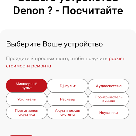
Denon ? - Посчитайте
Выберите Ваше устройство
Пройдите 3 простых шага, чтобы получить
расчет
стоимости ремонта
Микшерный
DJ-пульт
Аудиосистема
пульт
Проигрыватель
Усилитель
Ресивер
винила
Портативная
Акустическая
Наушники
акустика
система